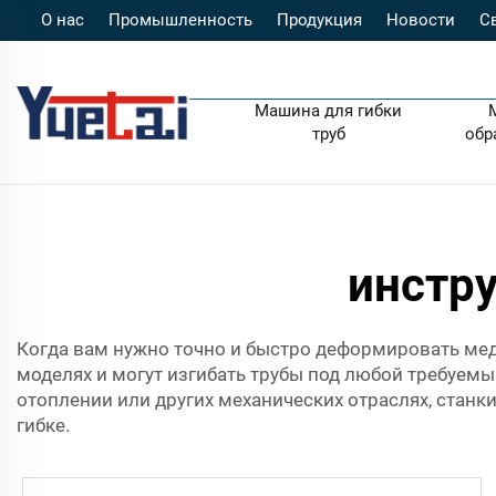
О нас
Промышленность
Продукция
Новости
С
Машина для гибки
труб
обр
инстр
Когда вам нужно точно и быстро деформировать мед
моделях и могут изгибать трубы под любой требуемый
отоплении или других механических отраслях, стан
гибке.