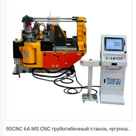
90CNC 6A MS CNC трубогибочный станок, чугунная квадратная трубогибочная машина с двигателем для алюминия и нержавеющей латунной трубы