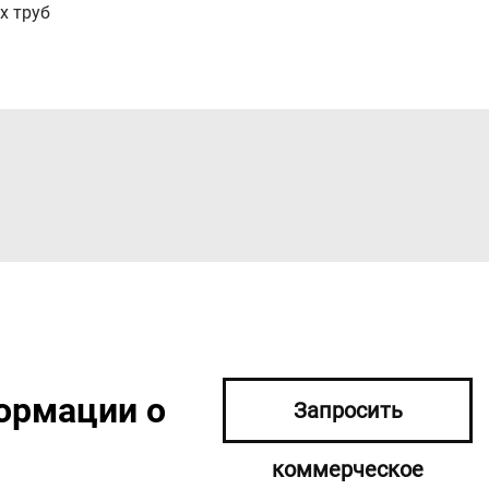
х труб
ормации о
Запросить
коммерческое