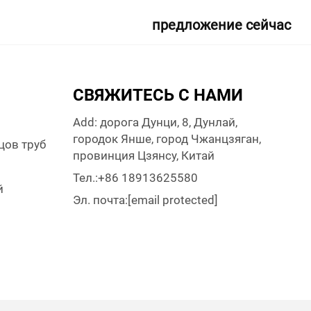
предложение сейчас
СВЯЖИТЕСЬ С НАМИ
Add: дорога Дунци, 8, Дунлай,
городок Янше, город Чжанцзяган,
цов труб
провинция Цзянсу, Китай
и
Тел.:
+86 18913625580
й
Эл. почта:
[email protected]