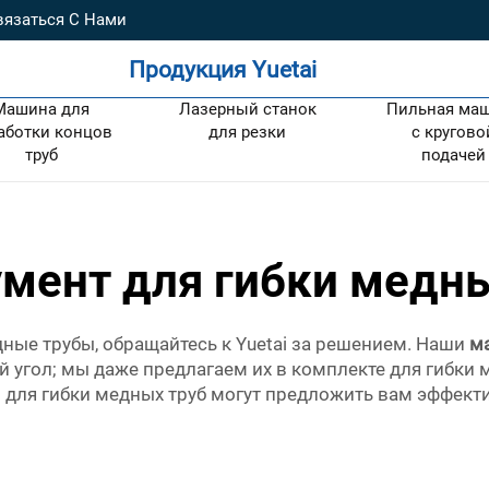
вязаться С Нами
Продукция Yuetai
Машина для
Лазерный станок
Пильная ма
аботки концов
для резки
с кругово
труб
подачей
умент для гибки медны
ные трубы, обращайтесь к Yuetai за решением. Наши
м
 угол; мы даже предлагаем их в комплекте для гибки м
ки для гибки медных труб могут предложить вам эффек