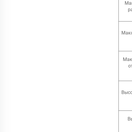
Ма
р
Макс
Мак
о
Высо
В