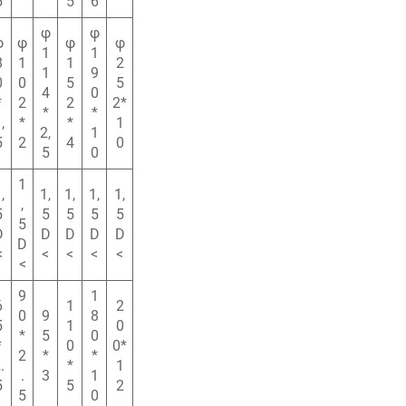
5
5
6
φ
φ
φ
φ
φ
φ
1
1
8
1
1
2
1
9
0
0
5
5
4
0
*
2
2
2*
*
*
,
*
*
1
2,
1
5
2
4
0
5
0
1
,
1,
1,
1,
1,
,
5
5
5
5
5
5
D
D
D
D
D
D
<
<
<
<
<
<
9
1
6
1
2
0
9
8
5
1
0
*
5
0
*
0
0*
2
*
*
.
*
1
.
3
1
5
5
2
5
0