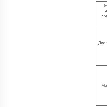
М
и
по
Диап
Ма