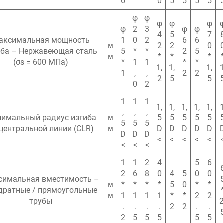
6
0
5
5
5
5
φ
φ
φ
φ
φ
φ
2
3
φ
φ
4
5
7
аксимальная мощность
1
0
2
6
6
м
2
2
0
иба – Нержавеющая сталь
5
*
*
2
5
м
*
*
*
(σs = 600 МПа)
*
1
1
*
*
1,
1,
1,
1
1
,
,
2
2
2
5
5
0
2
1
1
1
1,
1,
1,
1,
1,
1
,
,
,
имальный радиус изгиба
м
5
5
5
5
5
5
5
5
центральной линии (CLR)
м
D
D
D
D
D
D
D
D
<
<
<
<
<
<
<
<
1
1
2
4
5
6
2
6
8
0
4
5
0
0
симальная вместимость –
м
*
*
*
*
5
0
*
*
дратные / прямоугольные
м
1
1
1
1
*
*
2
2
трубы
2
.
.
.
.
2
2
.
.
2
5
5
5
5
5