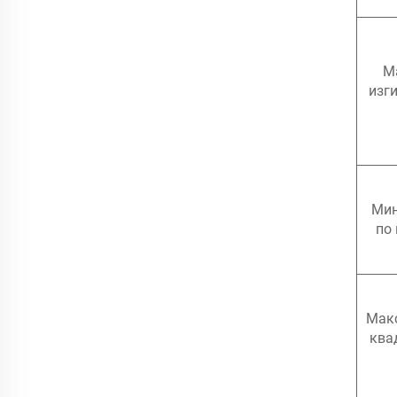
М
изг
Мин
по 
Мак
ква