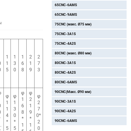
65CNC-6AMS
65CNC-9AMS
ы
75CNC (макс. Ø75 мм)
75CNC-3A1S
75CNC-4A2S
80CNC (макс. Ø80 мм)
1
1
1
1
2
2
0
1
3
6
1
7
80CNC-3A1S
0
5
0
8
9
3
80CNC-4A2S
80CNC-6AMS
90CNC(Макс. Ø90 мм)
φ
φ
φ
φ
φ
φ
1
1
2
90CNC-3A1S
1
1
2
0
6
1
1
3
7
90CNC-4A2S
0
8
9
4
0
0*
*
*
*
90CNC-6AMS
*
*
2
.
1
1
5
5
0