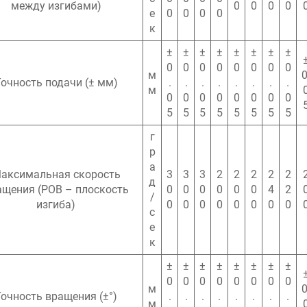
между изгибами)
0
0
0
0
е
0
0
0
0
к
±
±
±
±
±
±
±
±
0
0
0
0
0
0
0
0
м
0
очность подачи (± мм)
.
.
.
.
.
.
.
.
м
0
0
0
0
0
0
0
0
5
5
5
5
5
5
5
5
г
р
а
аксимальная скорость
3
3
3
2
2
2
2
2
д
ащения (POB – плоскость
0
0
0
0
0
0
4
2
/
изгиба)
0
0
0
0
0
0
0
0
с
е
к
±
±
±
±
±
±
±
±
0
0
0
0
0
0
0
0
м
0
Точность вращения (±°)
.
.
.
.
.
.
.
.
м