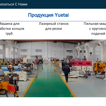
вязаться С Нами
Продукция Yuetai
Машина для
Лазерный станок
Пильная ма
аботки концов
для резки
с кругово
труб
подачей