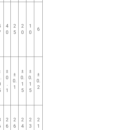
4
4
2
2
1
6
7
0
5
0
0
±
±
±
±
±
±
.
0
0.
0.
0.
0.
0
.
1
1
1
2
5
1
5
5
3
2
2
2
2
2
6
6
6
4
3
1