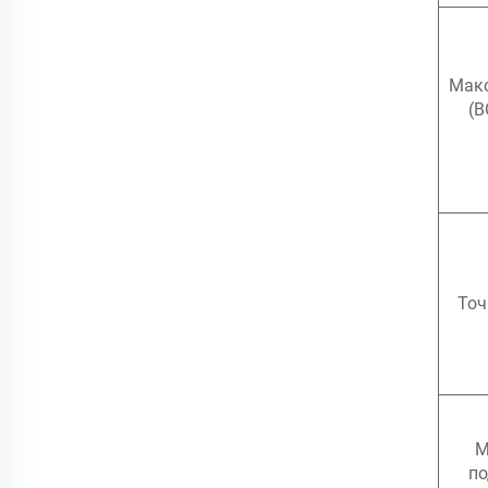
Макс
(B
Точ
М
по