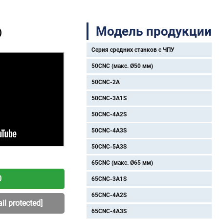
Модель продукции
)
Серия средних станков с ЧПУ
50CNC (макс. Ø50 мм)
50CNC-2A
50CNC-3A1S
50CNC-4A2S
50CNC-4A3S
50CNC-5A3S
65CNC (макс. Ø65 мм)
0
65CNC-3A1S
65CNC-4A2S
il protected]
65CNC-4A3S