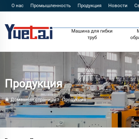
О нас
Промышленность
Продукция
Новости
С
Машина для гибки
труб
обр
Продукция
Домашняя страница
>
Продукция