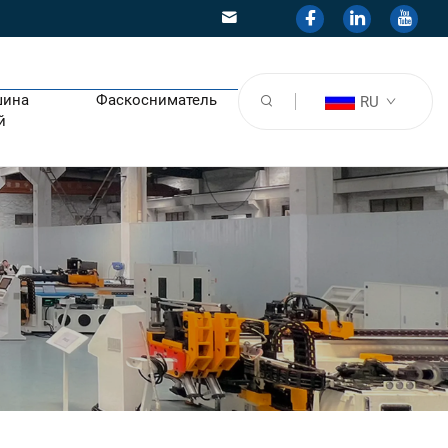
шина
Фаскосниматель
RU
й