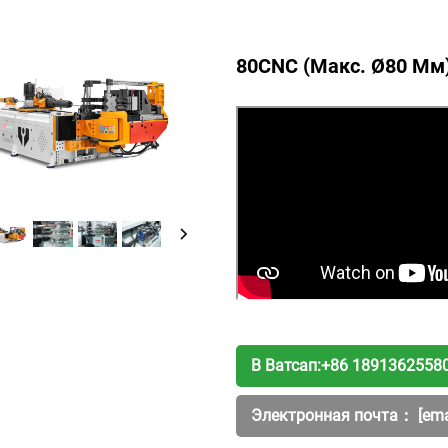
80CNC (макс. Ø80 Мм
В Ватсап:
+86 1891362558
Электронная почта：
[ema