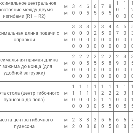
ксимальное центральное
1
1
м
3
4
6
6
7
8
асстояние между двумя
0
1
м
0
0
5
5
5
5
изгибами (R1 – R2)
0
0
3
3
3
3
3
4
4
5
имальная длина подачи с
м
0
0
0
2
5
0
7
0
оправкой
м
0
0
0
0
0
0
0
0
0
0
0
0
0
0
0
0
2
2
2
2
2
2
2
3
симальная прямая длина
м
0
0
5
5
5
8
9
0
т зажима до конца (для
м
0
0
0
0
0
0
0
0
удобной загрузки)
0
0
0
0
0
0
0
0
1
1
1
1
1
1
1
1
та стола (центр гибочного
м
1
1
1
1
2
2
2
3
пуансона до пола)
м
0
0
0
5
1
1
0
0
0
0
0
0
5
5
0
5
ысота центра гибочного
м
2
3
3
3
5
6
6
6
пуансона
м
2
0
8
8
0
5
8
8