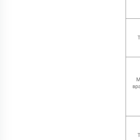
Т
М
вр