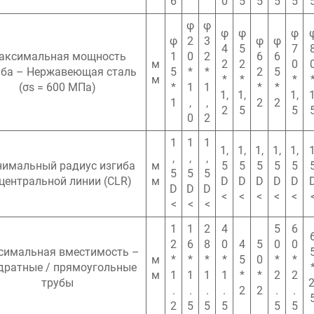
6
0
5
5
5
5
φ
φ
φ
φ
φ
φ
2
3
φ
φ
4
5
7
аксимальная мощность
1
0
2
6
6
м
2
2
0
иба – Нержавеющая сталь
5
*
*
2
5
м
*
*
*
(σs = 600 МПа)
*
1
1
*
*
1,
1,
1,
1
1
,
,
2
2
2
5
5
0
2
1
1
1
1,
1,
1,
1,
1,
1
,
,
,
имальный радиус изгиба
м
5
5
5
5
5
5
5
5
центральной линии (CLR)
м
D
D
D
D
D
D
D
D
<
<
<
<
<
<
<
<
1
1
2
4
5
6
2
6
8
0
4
5
0
0
симальная вместимость –
м
*
*
*
*
5
0
*
*
дратные / прямоугольные
м
1
1
1
1
*
*
2
2
трубы
2
.
.
.
.
2
2
.
.
2
5
5
5
5
5