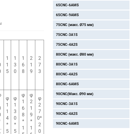
65CNC-6AMS
65CNC-9AMS
ы
75CNC (макс. Ø75 мм)
75CNC-3A1S
75CNC-4A2S
80CNC (макс. Ø80 мм)
1
1
1
1
2
2
0
1
3
6
1
7
80CNC-3A1S
0
5
0
8
9
3
80CNC-4A2S
80CNC-6AMS
90CNC(Макс. Ø90 мм)
φ
φ
φ
φ
φ
φ
1
1
2
90CNC-3A1S
1
1
2
0
6
1
1
3
7
90CNC-4A2S
0
8
9
4
0
0*
*
*
*
90CNC-6AMS
*
*
2
.
1
1
5
5
0