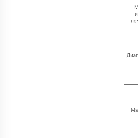
М
и
по
Диап
Ма