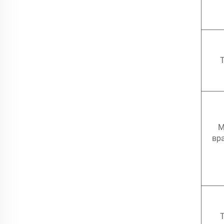
Т
М
вр