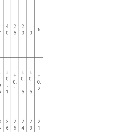
4
4
2
2
1
6
7
0
5
0
0
±
±
±
±
±
±
.
0
0.
0.
0.
0.
0
.
1
1
1
2
5
1
5
5
3
2
2
2
2
2
6
6
6
4
3
1