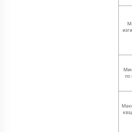
М
изг
Мин
по 
Мак
ква