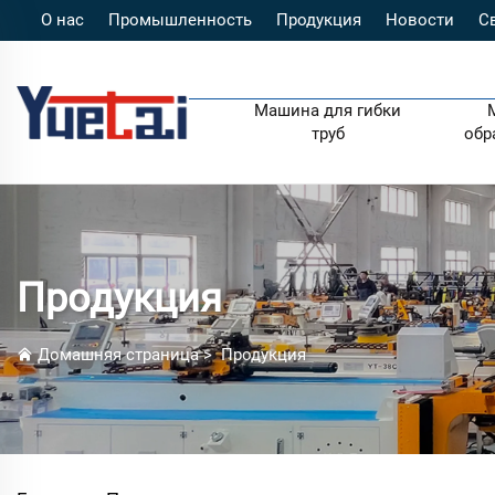
О нас
Промышленность
Продукция
Новости
С
Машина для гибки
труб
обр
Продукция
Домашняя страница
>
Продукция