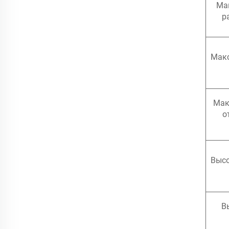
Ма
р
Макс
Мак
о
Высо
В