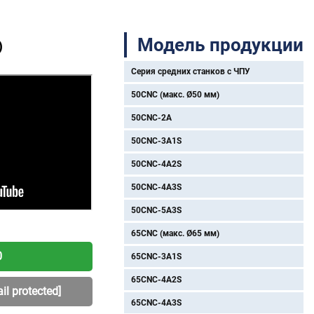
Модель продукции
)
Серия средних станков с ЧПУ
50CNC (макс. Ø50 мм)
50CNC-2A
50CNC-3A1S
50CNC-4A2S
50CNC-4A3S
50CNC-5A3S
65CNC (макс. Ø65 мм)
0
65CNC-3A1S
65CNC-4A2S
il protected]
65CNC-4A3S