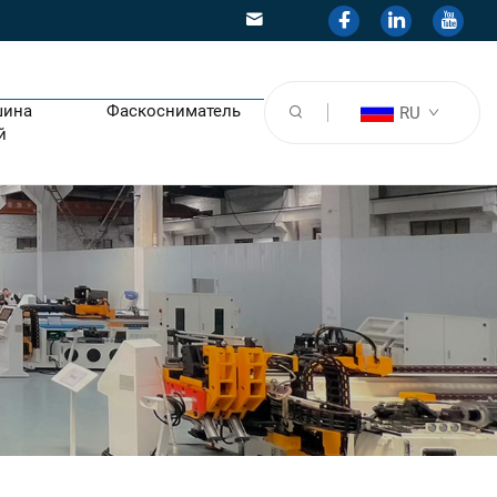
шина
Фаскосниматель
RU
й