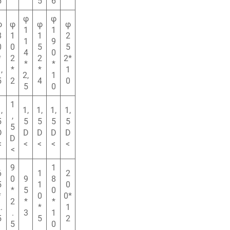
5
5
6
φ
φ
φ
φ
φ
φ
1
1
8
1
1
2
1
9
0
0
5
5
4
0
*
2
2
2*
*
*
,
*
*
1
2,
1
5
2
4
0
5
0
1
,
1,
1,
1,
1,
,
5
5
5
5
5
5
D
D
D
D
D
D
<
<
<
<
<
<
9
1
6
1
2
0
9
8
5
1
0
*
5
0
*
0
0*
2
*
*
.
*
1
.
3
1
5
5
2
5
0