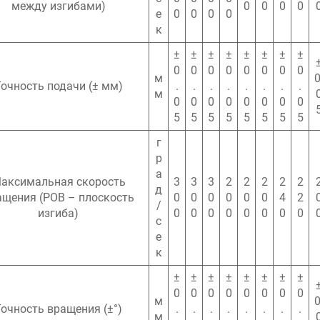
между изгибами)
0
0
0
0
е
0
0
0
0
к
±
±
±
±
±
±
±
±
0
0
0
0
0
0
0
0
м
0
очность подачи (± мм)
.
.
.
.
.
.
.
.
м
0
0
0
0
0
0
0
0
5
5
5
5
5
5
5
5
г
р
а
аксимальная скорость
3
3
3
2
2
2
2
2
д
ащения (POB – плоскость
0
0
0
0
0
0
4
2
/
изгиба)
0
0
0
0
0
0
0
0
с
е
к
±
±
±
±
±
±
±
±
0
0
0
0
0
0
0
0
м
0
Точность вращения (±°)
.
.
.
.
.
.
.
.
м