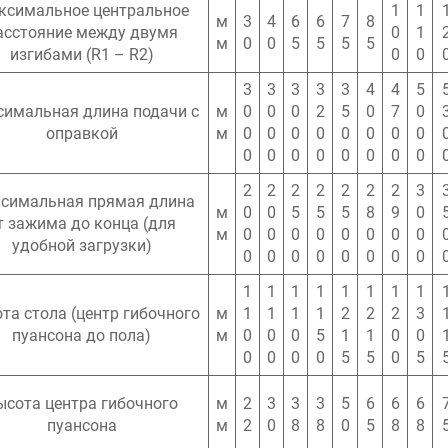
ксимальное центральное
1
1
м
3
4
6
6
7
8
асстояние между двумя
0
1
м
0
0
5
5
5
5
изгибами (R1 – R2)
0
0
3
3
3
3
3
4
4
5
имальная длина подачи с
м
0
0
0
2
5
0
7
0
оправкой
м
0
0
0
0
0
0
0
0
0
0
0
0
0
0
0
0
2
2
2
2
2
2
2
3
симальная прямая длина
м
0
0
5
5
5
8
9
0
т зажима до конца (для
м
0
0
0
0
0
0
0
0
удобной загрузки)
0
0
0
0
0
0
0
0
1
1
1
1
1
1
1
1
та стола (центр гибочного
м
1
1
1
1
2
2
2
3
пуансона до пола)
м
0
0
0
5
1
1
0
0
0
0
0
0
5
5
0
5
ысота центра гибочного
м
2
3
3
3
5
6
6
6
пуансона
м
2
0
8
8
0
5
8
8