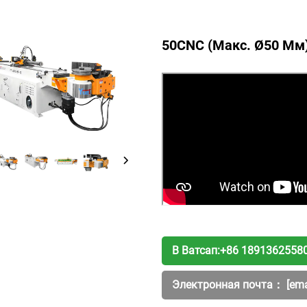
50CNC (макс. Ø50 Мм
В Ватсап:
+86 1891362558
Электронная почта：
[ema