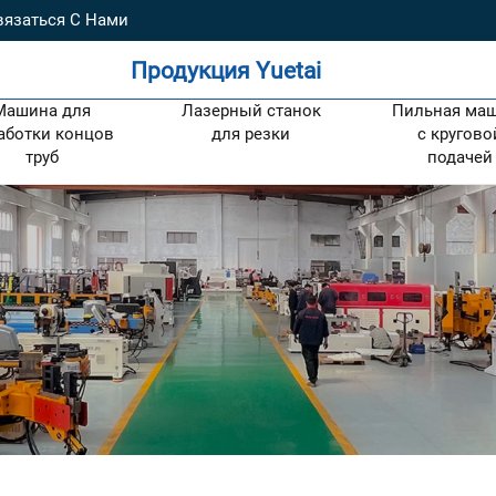
вязаться С Нами
Продукция Yuetai
Машина для
Лазерный станок
Пильная ма
аботки концов
для резки
с кругово
труб
подачей