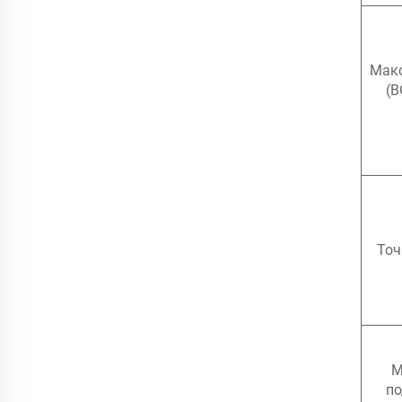
Макс
(B
Точ
М
по