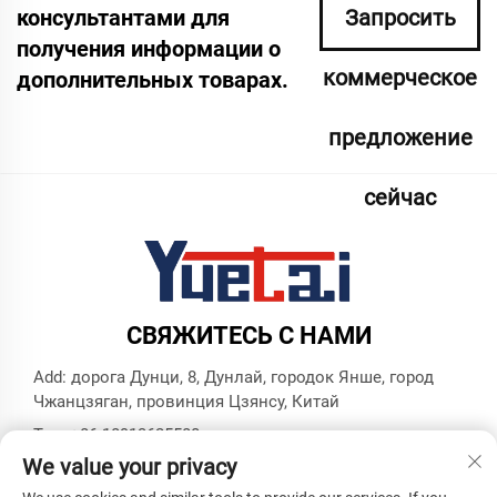
консультантами для
Запросить
получения информации о
коммерческое
дополнительных товарах.
предложение
сейчас
СВЯЖИТЕСЬ С НАМИ
Add: дорога Дунци, 8, Дунлай, городок Янше, город
Чжанцзяган, провинция Цзянсу, Китай
Тел.:
+86 18913625580
We value your privacy
Эл. почта:
[email protected]