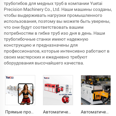
трубогибов для медных труб в компании Yuetai
Precision Machinery Co., Ltd. Наши машины созданы,
чтобы выдерживать нагрузки промышленного
использования, поэтому вы можете быть уверены,
что они будут соответствовать вашим
потребностям в гибке труб изо дня в день. Наши
трубогибочные станки имеют надежную
конструкцию и предназначены для
профессионалов, которые интенсивно работают в
своих мастерских и ежедневно требуют
оборудования высочайшего качества.
Прямые продажи с завода, двухголовочный автоматический гидравлический трубогибочный станок с ЧПУ, станок для гибки труб из углеродистой стали
Автоматическая полностью электрическая ротационная двусторонняя гибочная машина серии CNC для металлических стальных труб, трубогибочные станки
Автоматический двухрукавный трубогибочный станок CNC одновременная двухсторонняя система формовки труб для выхлопных систем и перил