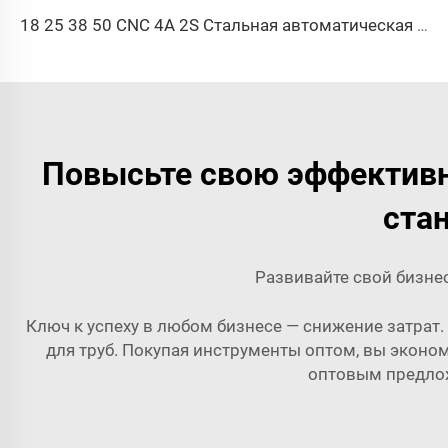
18 25 38 50 CNC 4A 2S Стальная автоматическая трубогибочная машина и машины для гибки труб цена с подачей 1 дюйм 2 дюйма 3 дюйма линия
Повысьте свою эффектив
ста
Развивайте свой бизнес
Ключ к успеху в любом бизнесе — снижение затрат.
для труб. Покупая инструменты оптом, вы эконо
оптовым предлож