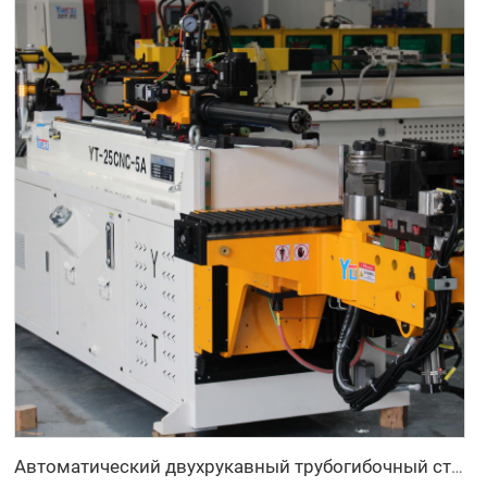
Автоматический двухрукавный трубогибочный станок CNC одновременная двухсторонняя система формовки труб для выхлопных систем и перил