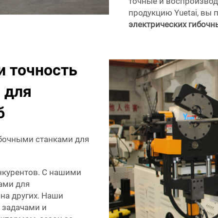
точные и воспроизвод
продукцию Yuetai, вы 
электрических гибочн
и точность
 для
б
бочными станками для
нкурентов. С нашими
ами для
 на других. Наши
с задачами и