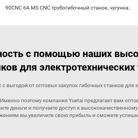
90CNC 6A MS CNC трубогибочный станок, чугунная квадратная трубогибочная машина с двигателем для алюминия и нержавеющей латунной трубы
ность с помощью наших высо
нков для электротехнических 
 с выгодой от оптовых закупок гибочных станков для 
 Именно поэтому компания Yuetai предлагает вам опт
мите деньги и получаете доступ к высококачественно
ениям вы увеличите свою прибыль и сможете успешн