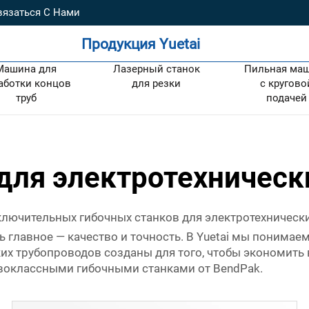
вязаться С Нами
Продукция Yuetai
Машина для
Лазерный станок
Пильная ма
аботки концов
для резки
с кругово
труб
подачей
для электротехническ
лючительных гибочных станков для электротехнически
сь главное — качество и точность. В Yuetai мы поним
их трубопроводов созданы для того, чтобы экономить 
ервоклассными гибочными станками от BendPak.