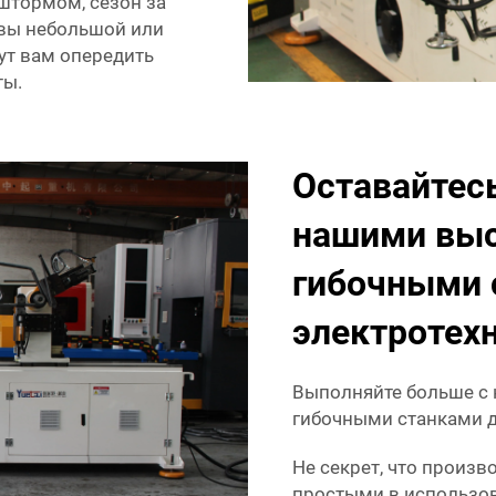
штормом, сезон за
 вы небольшой или
ут вам опередить
ты.
Оставайтесь
нашими вы
гибочными 
электротех
Выполняйте больше с
гибочными станками д
Не секрет, что произ
простыми в использо