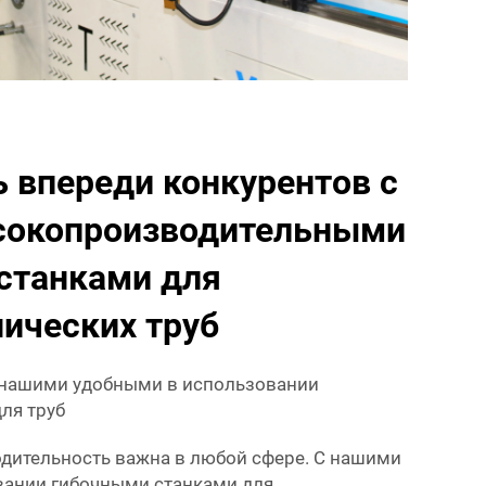
 впереди конкурентов с
сокопроизводительными
станками для
нических труб
 нашими удобными в использовании
ля труб
водительность важна в любой сфере. С нашими
вании гибочными станками для