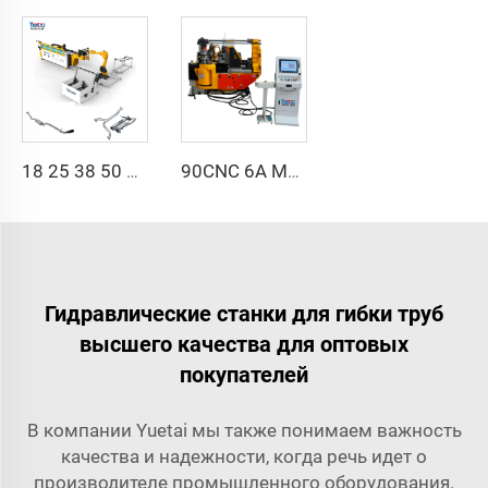
18 25 38 50 CNC 4A 2S Стальная автоматическая трубогибочная машина и машины для гибки труб цена с подачей 1 дюйм 2 дюйма 3 дюйма линия
90CNC 6A MS CNC трубогибочный станок, чугунная квадратная трубогибочная машина с двигателем для алюминия и нержавеющей латунной трубы
Гидравлические станки для гибки труб
высшего качества для оптовых
покупателей
В компании Yuetai мы также понимаем важность
качества и надежности, когда речь идет о
производителе промышленного оборудования.