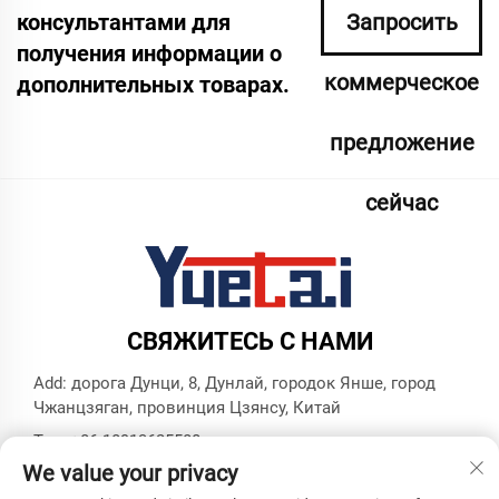
консультантами для
Запросить
получения информации о
коммерческое
дополнительных товарах.
предложение
сейчас
СВЯЖИТЕСЬ С НАМИ
Add: дорога Дунци, 8, Дунлай, городок Янше, город
Чжанцзяган, провинция Цзянсу, Китай
Тел.:
+86 18913625580
We value your privacy
Эл. почта:
[email protected]