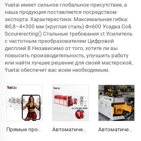
Yuetai имеет сильное глобальное присутствие, а
наша продукция поставляется посредством
экспорта. Характеристики: Максимальная гибка:
Φ0,8–4×300 мм (круглая сталь) Φ×600 Усадка Co&
Scourerecting() Стальные требования ≤t Усилитель
с частотным преобразователем Цифровой
дисплей B Независимо от того, хотите ли вы
повысить производительность, улучшить работу
или найти лучшее решение для своей мастерской,
Yuetai обеспечит вас всем необходимым.
Прямые продажи с завода, двухголовочный автоматический гидравлический трубогибочный станок с ЧПУ, станок для гибки труб из углеродистой стали
Автоматическая полностью электрическая ротационная двусторонняя гибочная машина серии CNC для металлических стальных труб, трубогибочные станки
Автоматический двухрукавный трубогибочный станок CNC одновременная двухсторонняя система формовки труб для выхлопных систем и перил