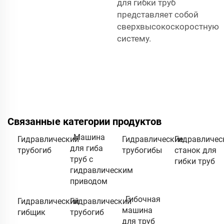
для гибки труб
представляет собой
сверхвысокоскоростную
систему.
Связанные категории продуктов
Машина
Гидравлический
Гидравлические
Гидравличес
для гиба
трубогиб
трубогибы
станок для
труб с
гибки труб
гидравлическим
приводом
Гибочная
Гидравлический
Гидравлический
машина
гибщик
трубогиб
для труб