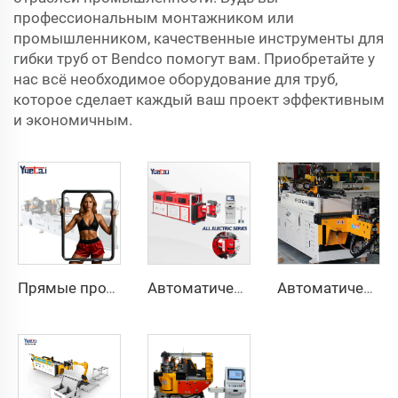
профессиональным монтажником или
промышленником, качественные инструменты для
гибки труб от Bendco помогут вам. Приобретайте у
нас всё необходимое оборудование для труб,
которое сделает каждый ваш проект эффективным
и экономичным.
Прямые продажи с завода, двухголовочный автоматический гидравлический трубогибочный станок с ЧПУ, станок для гибки труб из углеродистой стали
Автоматическая полностью электрическая ротационная двусторонняя гибочная машина серии CNC для металлических стальных труб, трубогибочные станки
Автоматический двухрукавный трубогибочный станок CNC одновременная двухсторонняя система формовки труб для выхлопных систем и перил