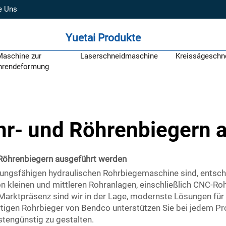
e Uns
Yuetai Produkte
Maschine zur
Laserschneidmaschine
Kreissägeschn
hrendeformung
hr- und Röhrenbiegern 
 Röhrenbiegern ausgeführt werden
tungsfähigen hydraulischen Rohrbiegemaschine sind, entschei
 von kleinen und mittleren Rohranlagen, einschließlich CNC
arktpräsenz sind wir in der Lage, modernste Lösungen für z
tigen Rohrbieger von Bendco unterstützen Sie bei jedem Proj
stengünstig zu gestalten.