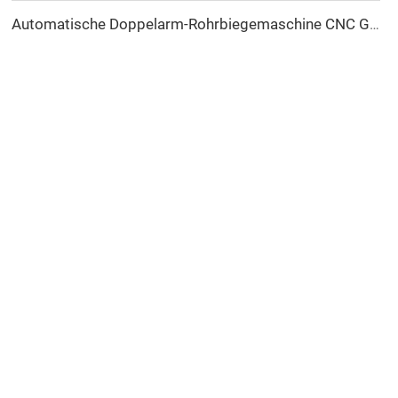
Automatische Doppelarm-Rohrbiegemaschine CNC Gleichzeitiges 2-Wege-Rohrformsystem für Abgas- und Geländerrohrbiegemaschine