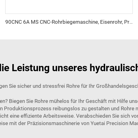
90CNC 6A MS CNC-Rohrbiegemaschine, Eisenrohr, Profilrohrbieger mit Motor für Aluminium und Edelstahl Messingrohre/Rohrleitungen
ie Leistung unseres hydraulis
gen Sie sicher und stressfrei Rohre für Ihr Großhandelsgesc
en? Biegen Sie Rohre mühelos für Ihr Geschäft mit Hilfe un
en Produktionsprozess reibungslos zu gestalten und Rohre m
licht eine effiziente Arbeitsweise. Verabschieden Sie sich 
se mit der Präzisionsmaschinerie von Yuetai Precision Mac