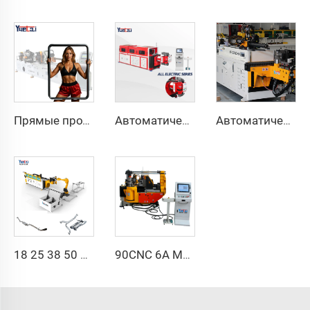
Прямые продажи с завода, двухголовочный автоматический гидравлический трубогибочный станок с ЧПУ, станок для гибки труб из углеродистой стали
Автоматическая полностью электрическая ротационная двусторонняя гибочная машина серии CNC для металлических стальных труб, трубогибочные станки
Автоматический двухрукавный трубогибочный станок CNC одновременная двухсторонняя система формовки труб для выхлопных систем и перил
18 25 38 50 CNC 4A 2S Стальная автоматическая трубогибочная машина и машины для гибки труб цена с подачей 1 дюйм 2 дюйма 3 дюйма линия
90CNC 6A MS CNC трубогибочный станок, чугунная квадратная трубогибочная машина с двигателем для алюминия и нержавеющей латунной трубы