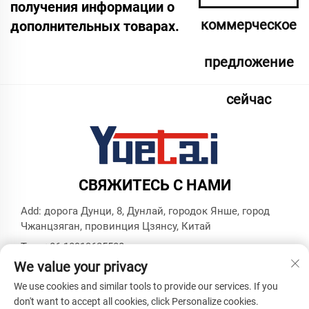
получения информации о
коммерческое
дополнительных товарах.
предложение
сейчас
СВЯЖИТЕСЬ С НАМИ
Add: дорога Дунци, 8, Дунлай, городок Янше, город
Чжанцзяган, провинция Цзянсу, Китай
Тел.:
+86 18913625580
We value your privacy
Эл. почта:
[email protected]
We use cookies and similar tools to provide our services. If you
don't want to accept all cookies, click Personalize cookies.