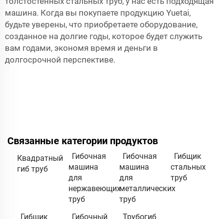
толстостенных стальных труб, у нас есть подходящая
машина. Когда вы покупаете продукцию Yuetai,
будьте уверены, что приобретаете оборудование,
созданное на долгие годы, которое будет служить
вам годами, экономя время и деньги в
долгосрочной перспективе.
Связанные категории продуктов
Гибочная
Гибочная
Гибщик
Квадратный
машина
машина
стальных
гиб труб
для
для
труб
нержавеющих
металлических
труб
труб
Гибщик
Гибочный
Трубогиб