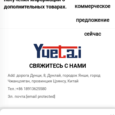
коммерческое
дополнительных товарах.
предложение
сейчас
СВЯЖИТЕСЬ С НАМИ
Add: дорога Дунци, 8, Дунлай, городок Янше, город
Чжанцзяган, провинция Цзянсу, Китай
Тел.:
+86 18913625580
Эл. почта:
[email protected]
© Все права защищены, Zhangjiagang Yuetai Precision