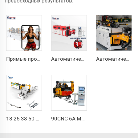
превосходных результатов.
Прямые продажи с завода, двухголовочный автоматический гидравлический трубогибочный станок с ЧПУ, станок для гибки труб из углеродистой стали
Автоматическая полностью электрическая ротационная двусторонняя гибочная машина серии CNC для металлических стальных труб, трубогибочные станки
Автоматический двухрукавный трубогибочный станок CNC одновременная двухсторонняя система формовки труб для выхлопных систем и перил
18 25 38 50 CNC 4A 2S Стальная автоматическая трубогибочная машина и машины для гибки труб цена с подачей 1 дюйм 2 дюйма 3 дюйма линия
90CNC 6A MS CNC трубогибочный станок, чугунная квадратная трубогибочная машина с двигателем для алюминия и нержавеющей латунной трубы