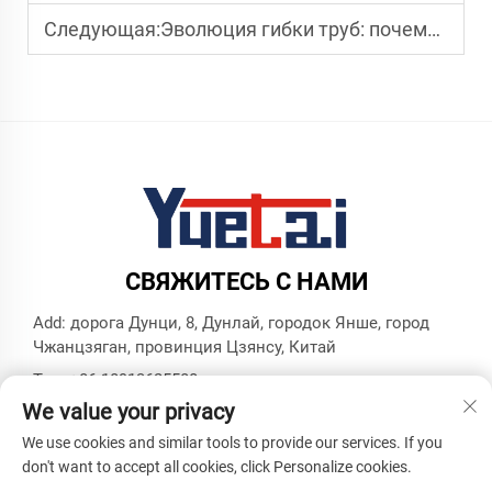
Следующая:
Эволюция гибки труб: почему электрическая точность превосходит традиционные методы
СВЯЖИТЕСЬ С НАМИ
Add: дорога Дунци, 8, Дунлай, городок Янше, город
Чжанцзяган, провинция Цзянсу, Китай
Тел.:
+86 18913625580
We value your privacy
Эл. почта:
[email protected]
We use cookies and similar tools to provide our services. If you
don't want to accept all cookies, click Personalize cookies.
© Все права защищены, Zhangjiagang Yuetai Precision