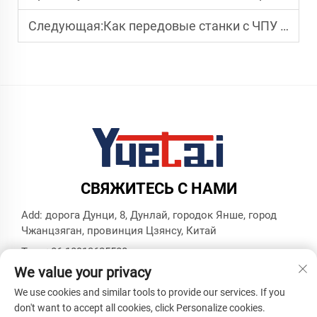
Следующая:
Как передовые станки с ЧПУ для гибки труб легко справляются со сложной геометрией
СВЯЖИТЕСЬ С НАМИ
Add: дорога Дунци, 8, Дунлай, городок Янше, город
Чжанцзяган, провинция Цзянсу, Китай
Тел.:
+86 18913625580
We value your privacy
Эл. почта:
[email protected]
We use cookies and similar tools to provide our services. If you
don't want to accept all cookies, click Personalize cookies.