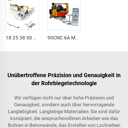
18 25 38 50 CNC 4A 2S Stahl Automatische Rohrbiegemaschine und Rohrbiegemaschinen Preis mit Schub 1 Zoll 2 Zoll 3 Zoll Linie
90CNC 6A MS CNC-Rohrbiegemaschine, Eisenrohr, Profilrohrbieger mit Motor für Aluminium und Edelstahl Messingrohre/Rohrleitungen
Unübertroffene Präzision und Genauigkeit in
der Rohrbiegetechnologie
Wir verfügen nicht nur über hohe Präzision und
Genauigkeit, sondern auch über hervorragende
Langlebigkeit. Langlebige Materialien: Sie sind dafür
konzipiert, die anspruchsvollsten Arbeiten wie das
Bohren in Betonwände, das Erstellen von Lochreihen