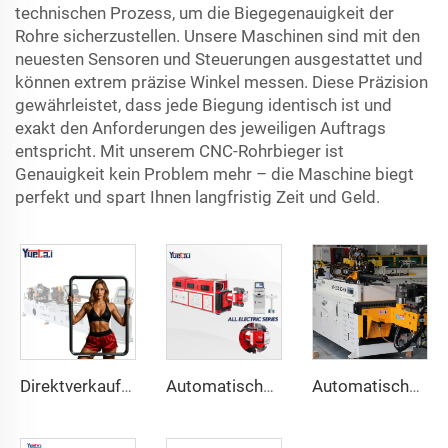
technischen Prozess, um die Biegegenauigkeit der
Rohre sicherzustellen. Unsere Maschinen sind mit den
neuesten Sensoren und Steuerungen ausgestattet und
können extrem präzise Winkel messen. Diese Präzision
gewährleistet, dass jede Biegung identisch ist und
exakt den Anforderungen des jeweiligen Auftrags
entspricht. Mit unserem CNC-Rohrbieger ist
Genauigkeit kein Problem mehr – die Maschine biegt
perfekt und spart Ihnen langfristig Zeit und Geld.
Direktverkauf ab Fabrik Doppelkopf-CNC-Automatik-Hydraulikrohrbiegemaschine aus Kohlenstoffstahl Rohrbiegemaschine
Automatische voll elektrische rotierende bidirektionale CNC-Metal-Rohrbiegemaschine der Serie Rohrbiegemaschinen
Automatische Doppelarm-Rohrbiegemaschine CNC Gleichzeitiges 2-Wege-Rohrformsystem für Abgas- und Geländerrohrbiegemaschine