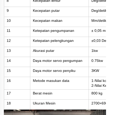
8
Kecepatan lentur
Deg/detik 120
9
Kecepatan putar
Deg/detik 120
10
Kecepatan makan
Mm/detik 120
11
Ketepatan pengumpanan
± 0,05 mm2
12
Ketepatan pelengkungan
±0,03 Derajat
13
Akurasi putar
1kw
14
Daya motor servo pengumpan
0.75kw
15
Daya motor servo penyiku
3KW
16
Metode masukan data
1-Nilai koordin
2-Nilai Kerja - 
17
Berat mesin
800 kg
18
Ukuran Mesin
2700×690×10