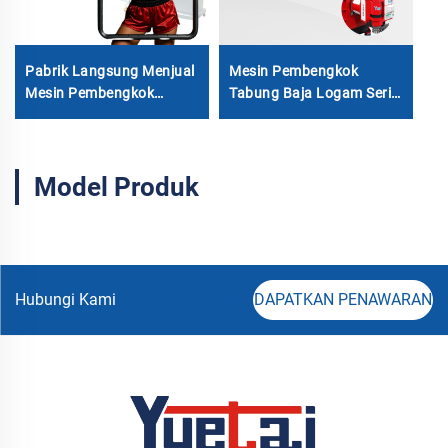
M
Pabrik Langsung Menjual
Mesin Pembengkok
Mesin Pembengkok
Tabung Baja Logam Seri
Tabung Hidrolik Otomatis
CNC Rotari Biaxial Listrik
CNC Dua Kepala untuk
Penuh Otomatis
Tabung Baja Karbon
Model Produk
Hubungi Kami
DAPATKAN PENAWARAN