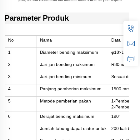
Parameter Produk
No
Nama
Data
1
Diameter bending maksimum
φ18×1.6mm
2
Jari-jari bending maksimum
R80mm
3
Jari-jari bending minimum
Sesuai diamet
4
Panjang pemberian maksimum
1500 mm
5
Metode pemberian pakan
1-Pemberian 
2-Pemberian d
6
Derajat bending maksimum
190°
7
Jumlah tabung dapat diatur untuk setiap fitting pip
200 kali bendi