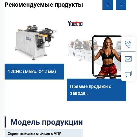
Рекомендуемые продукты
12CNC (Макс. Ø12 мм)
3
Прямые продажи с
завода,
двухголовочный
автоматический
гидравлический
Модель продукции
трубогибочный станок с
ЧПУ, станок для гибки
труб из углеродистой
Серия тяжелых станков с ЧПУ