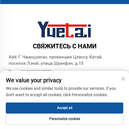
СВЯЖИТЕСЬ С НАМИ
Add: Г. Чжанцзяган, провинция Цзянсу, Китай,
поселок Лэюй, улица Шуанфэн, д.15
Тел.:
+86 18913625580
We value your privacy
E-mail:
[email protected]
We use cookies and similar tools to provide our services. If you
don't want to accept all cookies, click Personalize cookies.
© Все права защищены, Zhangjiagang Yuetai Precision
Machinery Co., Ltd. -
Политика конфиденциальности
-
Блог
Accept all
Personalize cookies