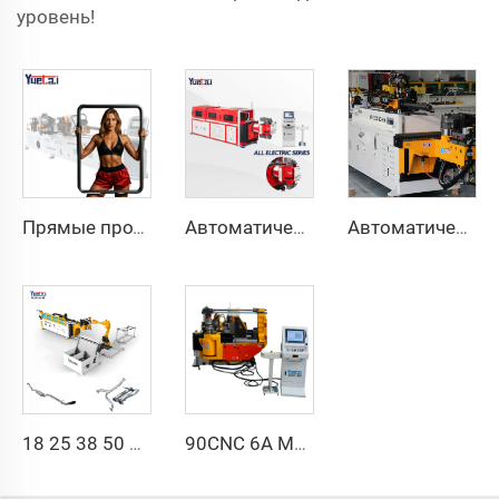
уровень!
Прямые продажи с завода, двухголовочный автоматический гидравлический трубогибочный станок с ЧПУ, станок для гибки труб из углеродистой стали
Автоматическая полностью электрическая ротационная двусторонняя гибочная машина серии CNC для металлических стальных труб, трубогибочные станки
Автоматический двухрукавный трубогибочный станок CNC одновременная двухсторонняя система формовки труб для выхлопных систем и перил
18 25 38 50 CNC 4A 2S Стальная автоматическая трубогибочная машина и машины для гибки труб цена с подачей 1 дюйм 2 дюйма 3 дюйма линия
90CNC 6A MS CNC трубогибочный станок, чугунная квадратная трубогибочная машина с двигателем для алюминия и нержавеющей латунной трубы