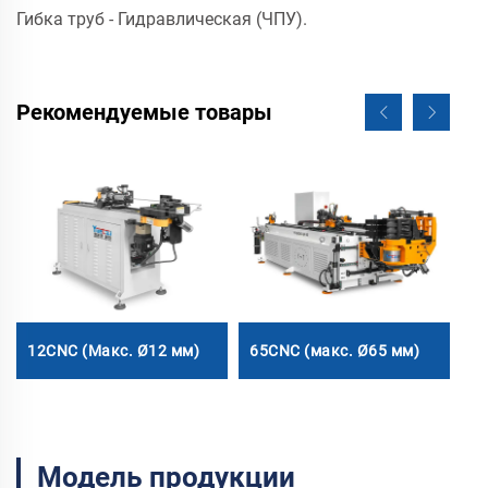
Гибка труб - Гидравлическая (ЧПУ).
Рекомендуемые товары
12CNC (Макс. Ø12 мм)
65CNC (макс. Ø65 мм)
1
Модель продукции