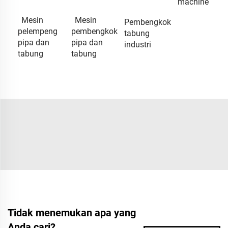
machine
Mesin
Mesin
Pembengkok
pelempeng
pembengkok
tabung
pipa dan
pipa dan
industri
tabung
tabung
Tidak menemukan apa yang
Anda cari?