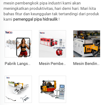
mesin pembengkok pipa industri kami akan
meningkatkan produktivitas, hari demi hari. Mari kita
bahas fitur dan keunggulan tak tertandingi dari produk
kami
pemenggal pipa hidraulik
!
Pabrik Langsung Menjual Mesin Pembengkok Tabung Hidrolik Otomatis CNC Dua Kepala untuk Tabung Baja Karbon
Mesin Pembengkok Tabung Baja Logam Seri CNC Rotari Biaxial Listrik Penuh Otomatis
Mesin Bending Tabung Dual-Arm Otomatis CNC Sistem Pembentuk Tabung 2 Arah Serentak untuk Pipa Knalpot & Pagar