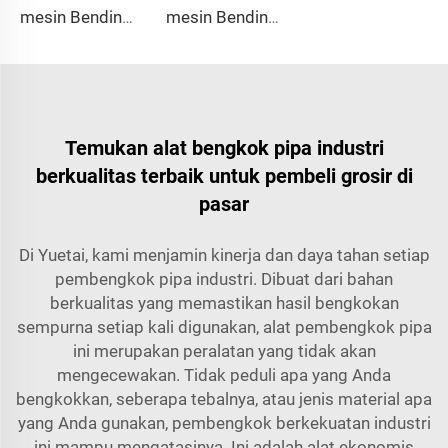
mesin Bending Tabung Otomatis CNC 18 25 38 50 4A 2S Baja Harga Mesin Bending Tabung dan Mesin Bender Tabung dengan Sistem Dorong 1Inch 2Inch 3Inch Line
mesin Bending Tabung CNC 90CNC 6A MS Besi Tabung Kotak dengan Motor untuk Tabung Alumunium dan Baja Tahan Karat Kuningan
Temukan alat bengkok pipa industri
berkualitas terbaik untuk pembeli grosir di
pasar
Di Yuetai, kami menjamin kinerja dan daya tahan setiap
pembengkok pipa industri. Dibuat dari bahan
berkualitas yang memastikan hasil bengkokan
sempurna setiap kali digunakan, alat pembengkok pipa
ini merupakan peralatan yang tidak akan
mengecewakan. Tidak peduli apa yang Anda
bengkokkan, seberapa tebalnya, atau jenis material apa
yang Anda gunakan, pembengkok berkekuatan industri
ini mampu mengatasinya. Ini adalah alat ekonomis