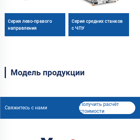
Серия лево-правого
Серия средних станков
С
направления
с ЧПУ
г
Модель продукции
Получить расчёт
Свяжитесь с нами
стоимости