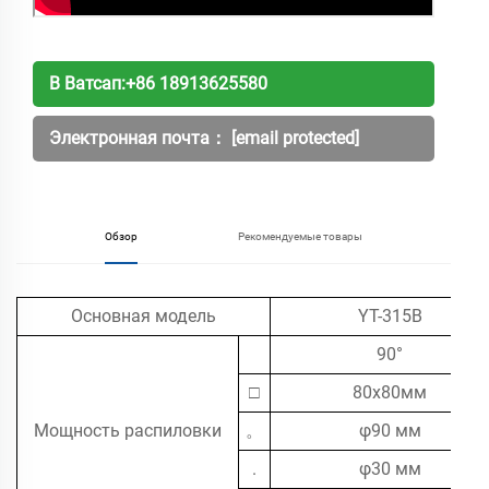
В Ватсап:
+86 18913625580
Электронная почта：
[email protected]
Обзор
Рекомендуемые товары
Основная модель
YT-315B
90°
□
80x80мм
Мощность распиловки
。
φ90 мм
.
φ30 мм